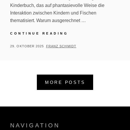
Kinderbuch, das auf phantasievolle Weise die
Interaktion zwischen Kindern und Fischen
thematisiert. Warum ausgerechnet …
WANDMALEREI
CONTINUE READING
AM
KINDERGARTEN
POSTED
BY
29. OKTOBER 2025
FRANZ SCHMIDT
SPIESEN-
ON
ELVERSBERG
MORE POSTS
NAVIGATION