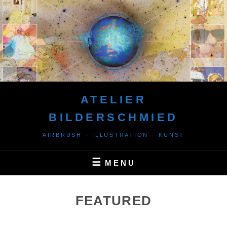
Skip
to
content
ATELIER
BILDERSCHMIED
AIRBRUSH – ILLUSTRATION – KUNST
MENU
FEATURED