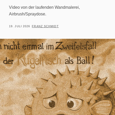
Video von der laufenden Wandmalerei,
Airbrush/Spraydose.
POSTED
BY
19. JULI 2026
FRANZ SCHMIDT
ON